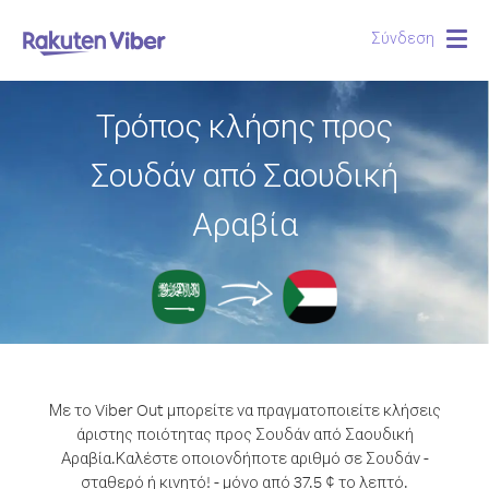
Σύνδεση
Togg
navig
Τρόπος κλήσης προς
Σουδάν από Σαουδική
Αραβία
Με το Viber Out μπορείτε να πραγματοποιείτε κλήσεις
άριστης ποιότητας προς Σουδάν από Σαουδική
Αραβία.
Καλέστε οποιονδήποτε αριθμό σε Σουδάν -
σταθερό ή κινητό! - μόνο από 37.5 ¢ το λεπτό.