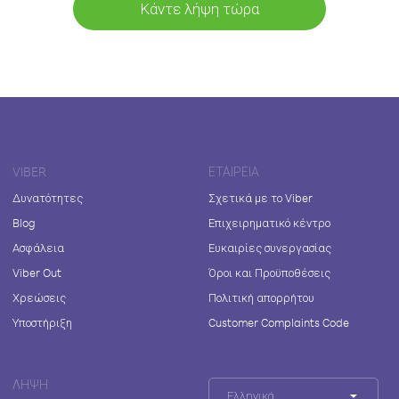
Κάντε λήψη τώρα
VIBER
ΕΤΑΙΡΕΊΑ
Δυνατότητες
Σχετικά με το Viber
Blog
Επιχειρηματικό κέντρο
Ασφάλεια
Ευκαιρίες συνεργασίας
Viber Out
Όροι και Προϋποθέσεις
Χρεώσεις
Πολιτική απορρήτου
Υποστήριξη
Customer Complaints Code
ΛΉΨΗ
Ελληνικά