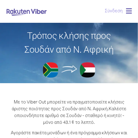
Σύνδεση
Togg
navig
Τρόπος κλήσης προς
Σουδάν από Ν. Αφρική
Με το Viber Out μπορείτε να πραγματοποιείτε κλήσεις
άριστης ποιότητας προς Σουδάν από Ν. Αφρική.
Καλέστε
οποιονδήποτε αριθμό σε Σουδάν - σταθερό ή κινητό! -
μόνο από 43.1 ¢ το λεπτό.
Αγοράστε πακέτα μονάδων ή ένα πρόγραμμα κλήσεων και