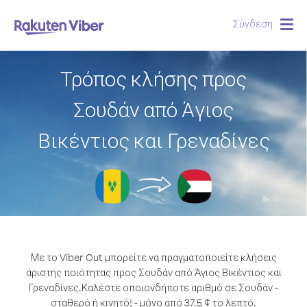
Σύνδεση
Togg
navig
Τρόπος κλήσης προς
Σουδάν από Άγιος
Βικέντιος και Γρεναδίνες
Με το Viber Out μπορείτε να πραγματοποιείτε κλήσεις
άριστης ποιότητας προς Σουδάν από Άγιος Βικέντιος και
Γρεναδίνες.
Καλέστε οποιονδήποτε αριθμό σε Σουδάν -
σταθερό ή κινητό! - μόνο από 37.5 ¢ το λεπτό.