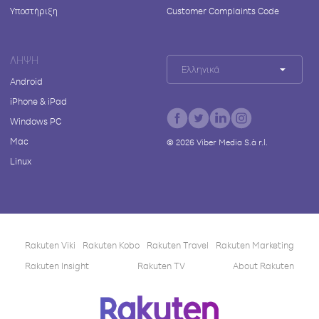
Υποστήριξη
Customer Complaints Code
ΛΉΨΗ
Ελληνικά
Android
iPhone & iPad
Windows PC
Mac
©
2026
Viber Media S.à r.l.
Linux
Rakuten Viki
Rakuten Kobo
Rakuten Travel
Rakuten Marketing
Rakuten Insight
Rakuten TV
About Rakuten