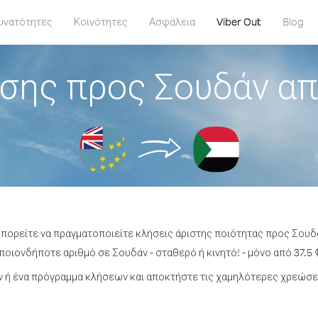
υνατότητες
Κοινότητες
Ασφάλεια
Viber Out
Blog
σης προς Σουδάν α
μπορείτε να πραγματοποιείτε κλήσεις άριστης ποιότητας προς Σου
οιονδήποτε αριθμό σε Σουδάν - σταθερό ή κινητό! - μόνο από 37.5 
 ή ένα πρόγραμμα κλήσεων και αποκτήστε τις χαμηλότερες χρεώσει