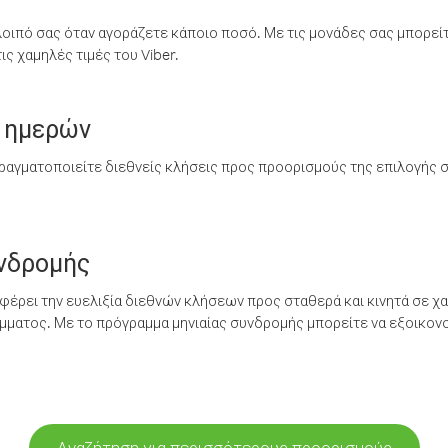
λοιπό σας όταν αγοράζετε κάποιο ποσό. Με τις μονάδες σας μπορεί
ς χαμηλές τιμές του Viber.
 ημερών
ραγματοποιείτε διεθνείς κλήσεις προς προορισμούς της επιλογής σ
υνδρομής
έρει την ευελιξία διεθνών κλήσεων προς σταθερά και κινητά σε χα
ματος. Με το πρόγραμμα μηνιαίας συνδρομής μπορείτε να εξοικονο
Αναζήτηση για περισσότερους προορισμούς