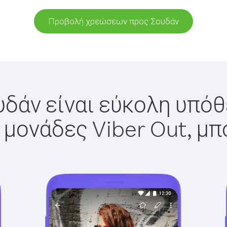
Προβολή χρεώσεων προς Σουδάν
δάν είναι εύκολη υπόθ
 μονάδες Viber Out, μπ