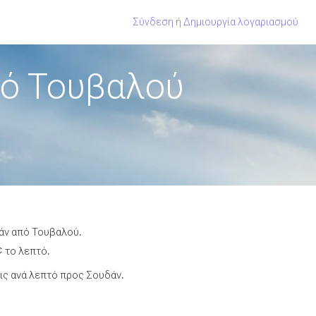
Σύνδεση
ή
Δημιουργία λογαριασμού
πό Τουβαλού
δάν από Τουβαλού.
¢ το λεπτό.
ς ανά λεπτό προς Σουδάν.