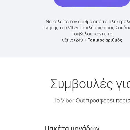
Να καλείτε τον αριθμό από το πληκτρολ
κλήσης του Viber.
Για κλήσεις προς Σουδά
Τουβαλού, κάντε τα
εξής:
+
+
249
Τοπικός αριθμός
Συμβουλές γι
Το Viber Out προσφέρει περι
Πακέτα μονάδων