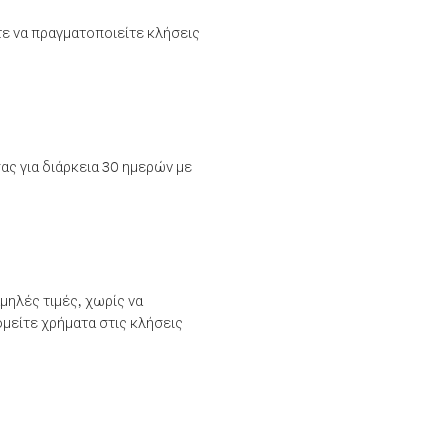
τε να πραγματοποιείτε κλήσεις
ας για διάρκεια 30 ημερών με
μηλές τιμές, χωρίς να
μείτε χρήματα στις κλήσεις