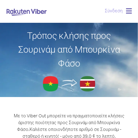
Σύνδεση
Togg
navig
Τρόπος κλήσης προς
Σουρινάμ από Μπουρκίνα
Φάσο
Με το Viber Out μπορείτε να πραγματοποιείτε κλήσεις
άριστης ποιότητας προς Σουρινάμ από Μπουρκίνα
Φάσο.
Καλέστε οποιονδήποτε αριθμό σε Σουρινάμ -
σταθερό ή κινητό! - μόνο από 39.0 ¢ το λεπτό.