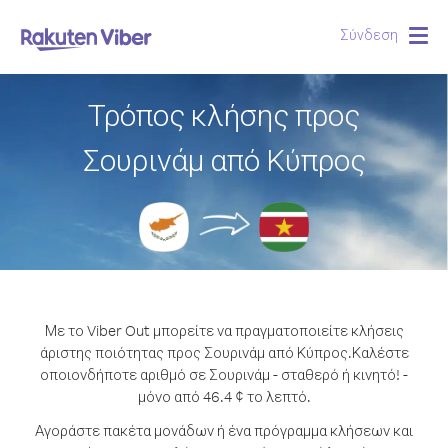
Σύνδεση
Togg
navig
Τρόπος κλήσης προς
Σουρινάμ από Κύπρος
Με το Viber Out μπορείτε να πραγματοποιείτε κλήσεις
άριστης ποιότητας προς Σουρινάμ από Κύπρος.
Καλέστε
οποιονδήποτε αριθμό σε Σουρινάμ - σταθερό ή κινητό! -
μόνο από 46.4 ¢ το λεπτό.
Αγοράστε πακέτα μονάδων ή ένα πρόγραμμα κλήσεων και