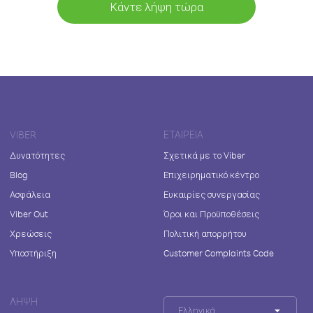
Κάντε λήψη τώρα
VIBER
ΕΤΑΙΡΕΊΑ
Δυνατότητες
Σχετικά με το Viber
Blog
Επιχειρηματικό κέντρο
Ασφάλεια
Ευκαιρίες συνεργασίας
Viber Out
Όροι και Προϋποθέσεις
Χρεώσεις
Πολιτική απορρήτου
Υποστήριξη
Customer Complaints Code
ΛΉΨΗ
Ελληνικά