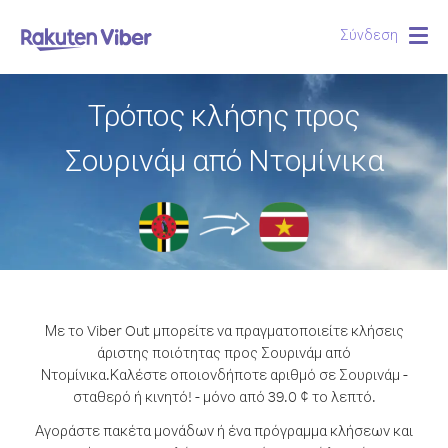
Σύνδεση
Togg
navig
Τρόπος κλήσης προς
Σουρινάμ από Ντομίνικα
Με το Viber Out μπορείτε να πραγματοποιείτε κλήσεις
άριστης ποιότητας προς Σουρινάμ από
Ντομίνικα.
Καλέστε οποιονδήποτε αριθμό σε Σουρινάμ -
σταθερό ή κινητό! - μόνο από 39.0 ¢ το λεπτό.
Αγοράστε πακέτα μονάδων ή ένα πρόγραμμα κλήσεων και