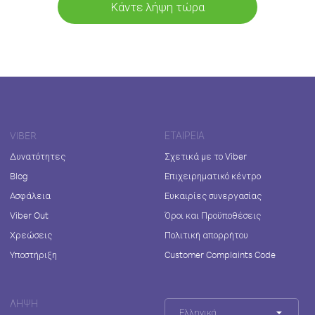
Κάντε λήψη τώρα
VIBER
ΕΤΑΙΡΕΊΑ
Δυνατότητες
Σχετικά με το Viber
Blog
Επιχειρηματικό κέντρο
Ασφάλεια
Ευκαιρίες συνεργασίας
Viber Out
Όροι και Προϋποθέσεις
Χρεώσεις
Πολιτική απορρήτου
Υποστήριξη
Customer Complaints Code
ΛΉΨΗ
Ελληνικά