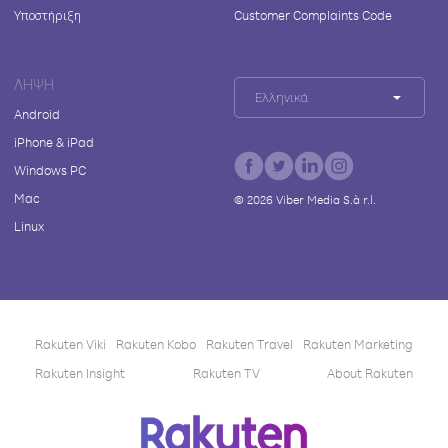
Υποστήριξη
Customer Complaints Code
ΛΉΨΗ
Ελληνικά
Android
iPhone & iPad
Windows PC
Mac
©
2026
Viber Media S.à r.l.
Linux
Rakuten Viki
Rakuten Kobo
Rakuten Travel
Rakuten Marketing
Rakuten Insight
Rakuten TV
About Rakuten