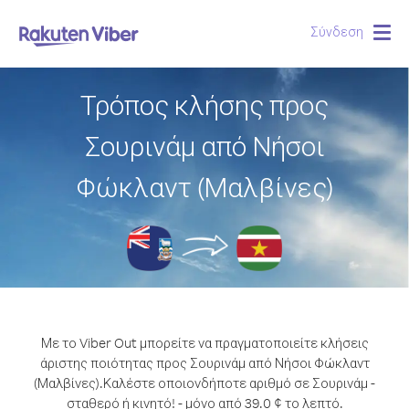
Σύνδεση
Togg
navig
Τρόπος κλήσης προς
Σουρινάμ από Νήσοι
Φώκλαντ (Μαλβίνες)
Με το Viber Out μπορείτε να πραγματοποιείτε κλήσεις
άριστης ποιότητας προς Σουρινάμ από Νήσοι Φώκλαντ
(Μαλβίνες).
Καλέστε οποιονδήποτε αριθμό σε Σουρινάμ -
σταθερό ή κινητό! - μόνο από 39.0 ¢ το λεπτό.