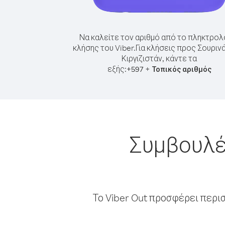
Να καλείτε τον αριθμό από το πληκτρολ
κλήσης του Viber.
Για κλήσεις προς Σουριν
Κιργιζιστάν, κάντε τα
εξής:
+
+
597
Τοπικός αριθμός
Συμβουλέ
Το Viber Out προσφέρει περι