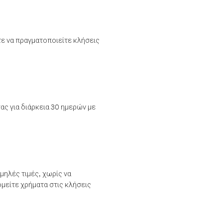
τε να πραγματοποιείτε κλήσεις
ας για διάρκεια 30 ημερών με
μηλές τιμές, χωρίς να
μείτε χρήματα στις κλήσεις