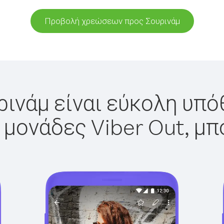
Προβολή χρεώσεων προς Σουρινάμ
ρινάμ είναι εύκολη υπόθ
 μονάδες Viber Out, μπ