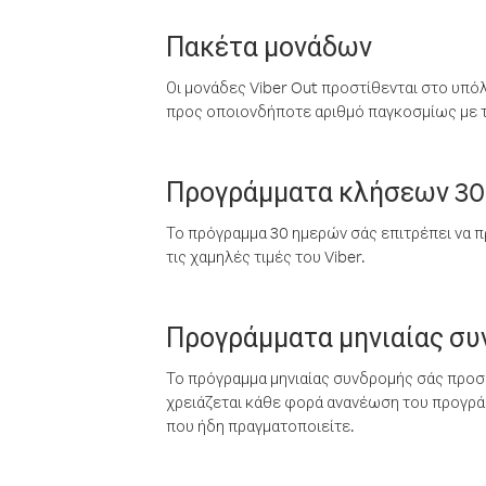
Πακέτα μονάδων
Οι μονάδες Viber Out προστίθενται στο υπό
προς οποιονδήποτε αριθμό παγκοσμίως με τι
Προγράμματα κλήσεων 30
Το πρόγραμμα 30 ημερών σάς επιτρέπει να π
τις χαμηλές τιμές του Viber.
Προγράμματα μηνιαίας σ
Το πρόγραμμα μηνιαίας συνδρομής σάς προσφ
χρειάζεται κάθε φορά ανανέωση του προγράμ
που ήδη πραγματοποιείτε.