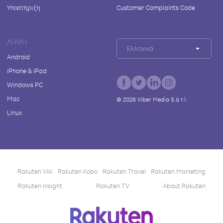
Υποστήριξη
Customer Complaints Code
ΛΉΨΗ
Ελληνικά
Android
iPhone & iPad
Windows PC
Mac
©
2026
Viber Media S.à r.l.
Linux
Rakuten Viki
Rakuten Kobo
Rakuten Travel
Rakuten Marketing
Rakuten Insight
Rakuten TV
About Rakuten