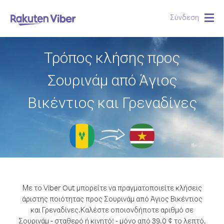
Σύνδεση
Togg
navig
Τρόπος κλήσης προς
Σουρινάμ από Άγιος
Βικέντιος και Γρεναδίνες
Με το Viber Out μπορείτε να πραγματοποιείτε κλήσεις
άριστης ποιότητας προς Σουρινάμ από Άγιος Βικέντιος
και Γρεναδίνες.
Καλέστε οποιονδήποτε αριθμό σε
Σουρινάμ - σταθερό ή κινητό! - μόνο από 39.0 ¢ το λεπτό.