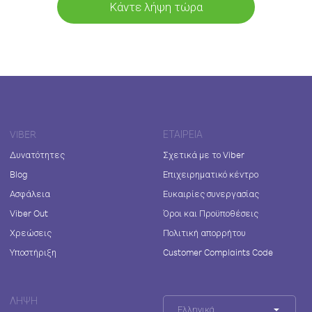
Κάντε λήψη τώρα
VIBER
ΕΤΑΙΡΕΊΑ
Δυνατότητες
Σχετικά με το Viber
Blog
Επιχειρηματικό κέντρο
Ασφάλεια
Ευκαιρίες συνεργασίας
Viber Out
Όροι και Προϋποθέσεις
Χρεώσεις
Πολιτική απορρήτου
Υποστήριξη
Customer Complaints Code
ΛΉΨΗ
Ελληνικά