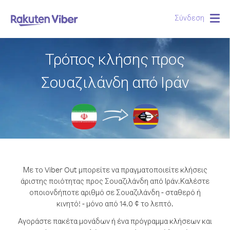
Σύνδεση
Togg
navig
Τρόπος κλήσης προς
Σουαζιλάνδη από Ιράν
Με το Viber Out μπορείτε να πραγματοποιείτε κλήσεις
άριστης ποιότητας προς Σουαζιλάνδη από Ιράν.
Καλέστε
οποιονδήποτε αριθμό σε Σουαζιλάνδη - σταθερό ή
κινητό! - μόνο από 14.0 ¢ το λεπτό.
Αγοράστε πακέτα μονάδων ή ένα πρόγραμμα κλήσεων και