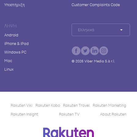
Υποστήριξη
Customer Complaints Code
ΛΉΨΗ
Ελληνικά
Android
iPhone & iPad
Windows PC
Mac
©
2026
Viber Media S.à r.l.
Linux
Rakuten Viki
Rakuten Kobo
Rakuten Travel
Rakuten Marketing
Rakuten Insight
Rakuten TV
About Rakuten