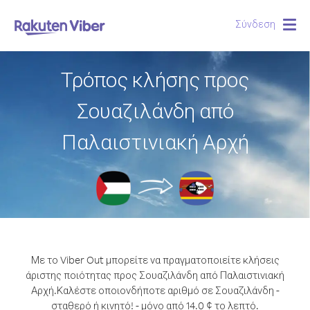
Σύνδεση
Togg
navig
Τρόπος κλήσης προς
Σουαζιλάνδη από
Παλαιστινιακή Αρχή
Με το Viber Out μπορείτε να πραγματοποιείτε κλήσεις
άριστης ποιότητας προς Σουαζιλάνδη από Παλαιστινιακή
Αρχή.
Καλέστε οποιονδήποτε αριθμό σε Σουαζιλάνδη -
σταθερό ή κινητό! - μόνο από 14.0 ¢ το λεπτό.