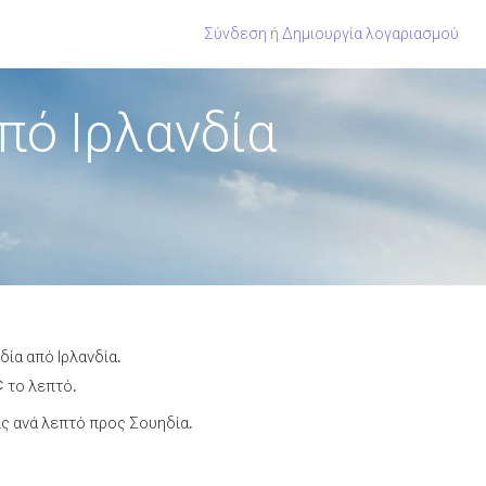
Σύνδεση
ή
Δημιουργία λογαριασμού
πό Ιρλανδία
ία από Ιρλανδία.
¢ το λεπτό.
ς ανά λεπτό προς Σουηδία.