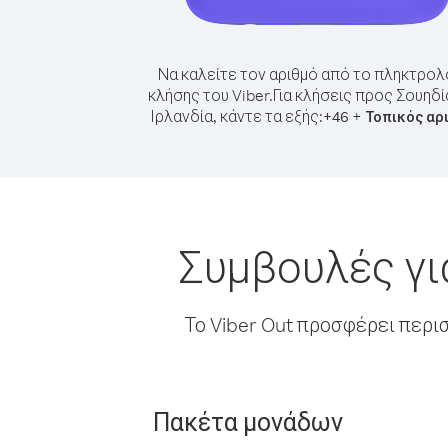
Να καλείτε τον αριθμό από το πληκτρολ
κλήσης του Viber.
Για κλήσεις προς Σουηδί
Ιρλανδία, κάντε τα εξής:
+
+
46
Τοπικός αρ
Συμβουλές γι
Το Viber Out προσφέρει περι
Πακέτα μονάδων