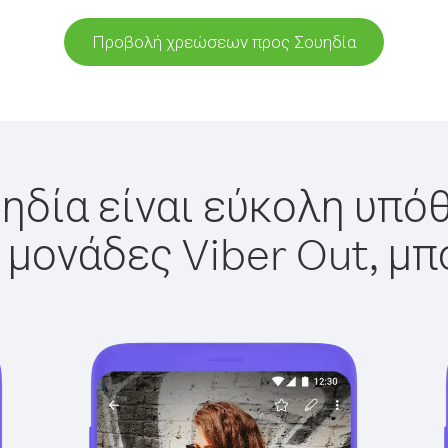
Προβολή χρεώσεων προς Σουηδία
ηδία είναι εύκολη υπόθ
 μονάδες Viber Out, μπ