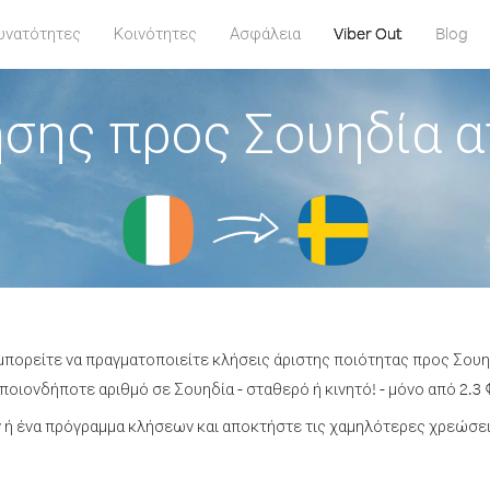
υνατότητες
Κοινότητες
Ασφάλεια
Viber Out
Blog
σης προς Σουηδία α
μπορείτε να πραγματοποιείτε κλήσεις άριστης ποιότητας προς Σουηδ
οιονδήποτε αριθμό σε Σουηδία - σταθερό ή κινητό! - μόνο από 2.3 
ή ένα πρόγραμμα κλήσεων και αποκτήστε τις χαμηλότερες χρεώσει