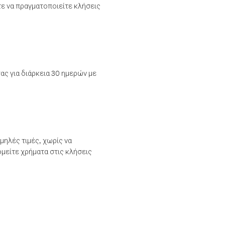
τε να πραγματοποιείτε κλήσεις
ας για διάρκεια 30 ημερών με
μηλές τιμές, χωρίς να
μείτε χρήματα στις κλήσεις