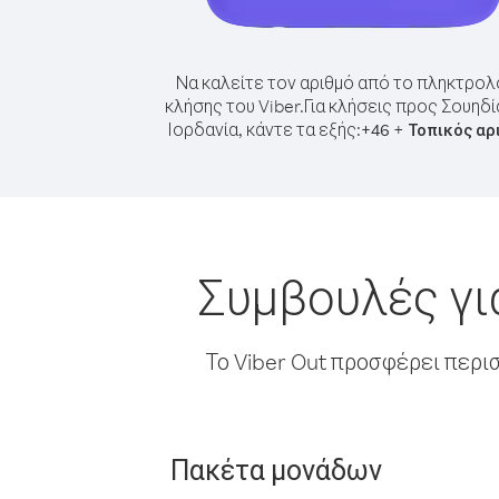
Να καλείτε τον αριθμό από το πληκτρολ
κλήσης του Viber.
Για κλήσεις προς Σουηδί
Ιορδανία, κάντε τα εξής:
+
+
46
Τοπικός αρ
Συμβουλές γι
Το Viber Out προσφέρει περι
Πακέτα μονάδων