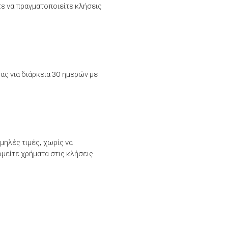
τε να πραγματοποιείτε κλήσεις
ας για διάρκεια 30 ημερών με
μηλές τιμές, χωρίς να
μείτε χρήματα στις κλήσεις