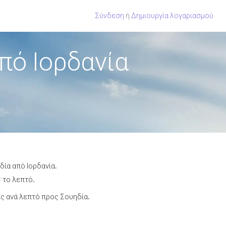
Σύνδεση
ή
Δημιουργία λογαριασμού
πό Ιορδανία
δία από Ιορδανία.
¢ το λεπτό.
ς ανά λεπτό προς Σουηδία.