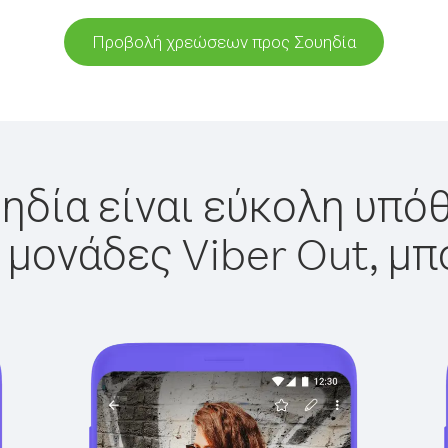
Προβολή χρεώσεων προς Σουηδία
ηδία είναι εύκολη υπόθ
 μονάδες Viber Out, μπ