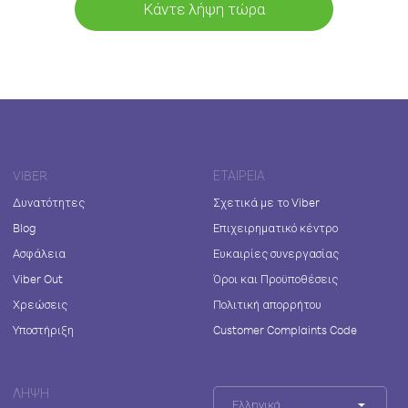
Κάντε λήψη τώρα
VIBER
ΕΤΑΙΡΕΊΑ
Δυνατότητες
Σχετικά με το Viber
Blog
Επιχειρηματικό κέντρο
Ασφάλεια
Ευκαιρίες συνεργασίας
Viber Out
Όροι και Προϋποθέσεις
Χρεώσεις
Πολιτική απορρήτου
Υποστήριξη
Customer Complaints Code
ΛΉΨΗ
Ελληνικά