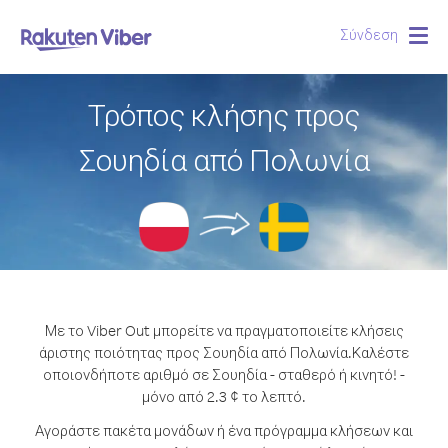
Σύνδεση
Togg
navig
Τρόπος κλήσης προς
Σουηδία από Πολωνία
Με το Viber Out μπορείτε να πραγματοποιείτε κλήσεις
άριστης ποιότητας προς Σουηδία από Πολωνία.
Καλέστε
οποιονδήποτε αριθμό σε Σουηδία - σταθερό ή κινητό! -
μόνο από 2.3 ¢ το λεπτό.
Αγοράστε πακέτα μονάδων ή ένα πρόγραμμα κλήσεων και