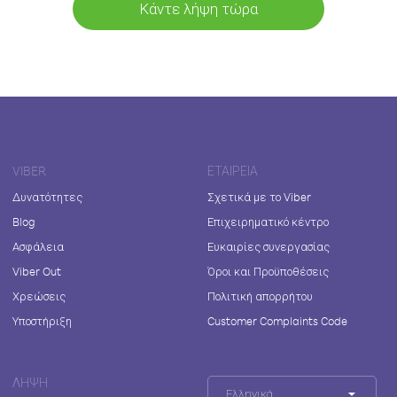
Κάντε λήψη τώρα
VIBER
ΕΤΑΙΡΕΊΑ
Δυνατότητες
Σχετικά με το Viber
Blog
Επιχειρηματικό κέντρο
Ασφάλεια
Ευκαιρίες συνεργασίας
Viber Out
Όροι και Προϋποθέσεις
Χρεώσεις
Πολιτική απορρήτου
Υποστήριξη
Customer Complaints Code
ΛΉΨΗ
Ελληνικά