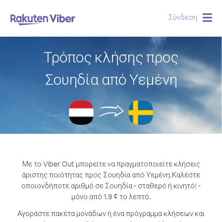
Σύνδεση
Togg
navig
Τρόπος κλήσης προς
Σουηδία από Υεμένη
Με το Viber Out μπορείτε να πραγματοποιείτε κλήσεις
άριστης ποιότητας προς Σουηδία από Υεμένη.
Καλέστε
οποιονδήποτε αριθμό σε Σουηδία - σταθερό ή κινητό! -
μόνο από 1.9 ¢ το λεπτό.
Αγοράστε πακέτα μονάδων ή ένα πρόγραμμα κλήσεων και