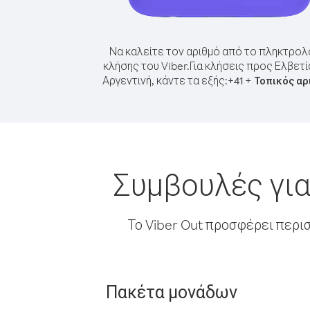
Να καλείτε τον αριθμό από το πληκτρολ
κλήσης του Viber.
Για κλήσεις προς Ελβετί
Αργεντινή, κάντε τα εξής:
+
+
41
Τοπικός αρ
Συμβουλές για
Το Viber Out προσφέρει περι
Πακέτα μονάδων