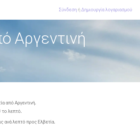
Σύνδεση
ή
Δημιουργία λογαριασμού
πό Αργεντινή
ία από Αργεντινή.
¢ το λεπτό.
ς ανά λεπτό προς Ελβετία.