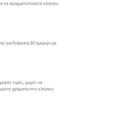
τε να πραγματοποιείτε κλήσεις
ας για διάρκεια 30 ημερών με
μηλές τιμές, χωρίς να
μείτε χρήματα στις κλήσεις