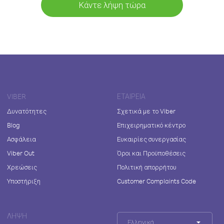
Κάντε λήψη τώρα
VIBER
ΕΤΑΙΡΕΊΑ
Δυνατότητες
Σχετικά με το Viber
Blog
Επιχειρηματικό κέντρο
Ασφάλεια
Ευκαιρίες συνεργασίας
Viber Out
Όροι και Προϋποθέσεις
Χρεώσεις
Πολιτική απορρήτου
Υποστήριξη
Customer Complaints Code
ΛΉΨΗ
Ελληνικά