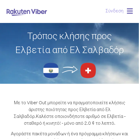
Σύνδεση
Togg
navig
Τρόπος κλήσης προς
Ελβετία από Ελ Σαλβαδόρ
Με το Viber Out μπορείτε να πραγματοποιείτε κλήσεις
άριστης ποιότητας προς Ελβετία από Ελ
Σαλβαδόρ.
Καλέστε οποιονδήποτε αριθμό σε Ελβετία -
σταθερό ή κινητό! - μόνο από 2.0 ¢ το λεπτό.
Αγοράστε πακέτα μονάδων ή ένα πρόγραμμα κλήσεων και