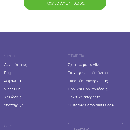
Κάντε λήψη τώρα
VIBER
ΕΤΑΙΡΕΊΑ
Δυνατότητες
Σχετικά με το Viber
Blog
Επιχειρηματικό κέντρο
Ασφάλεια
Ευκαιρίες συνεργασίας
Viber Out
Όροι και Προϋποθέσεις
Χρεώσεις
Πολιτική απορρήτου
Υποστήριξη
Customer Complaints Code
ΛΉΨΗ
Ελληνικά