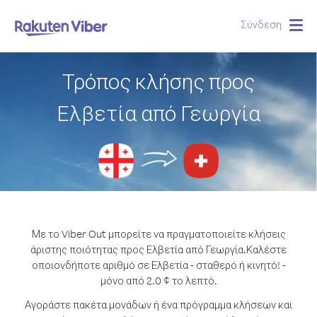
Σύνδεση
Togg
navig
Τρόπος κλήσης προς
Ελβετία από Γεωργία
Με το Viber Out μπορείτε να πραγματοποιείτε κλήσεις
άριστης ποιότητας προς Ελβετία από Γεωργία.
Καλέστε
οποιονδήποτε αριθμό σε Ελβετία - σταθερό ή κινητό! -
μόνο από 2.0 ¢ το λεπτό.
Αγοράστε πακέτα μονάδων ή ένα πρόγραμμα κλήσεων και