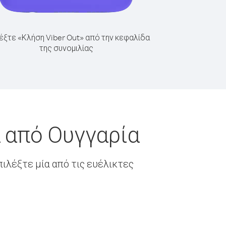
έξτε «Κλήση Viber Out» από την κεφαλίδα
της συνομιλίας
 από Ουγγαρία
ιλέξτε μία από τις ευέλικτες