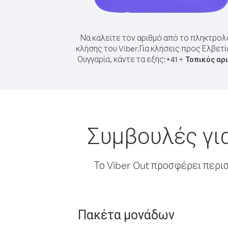
Να καλείτε τον αριθμό από το πληκτρολ
κλήσης του Viber.
Για κλήσεις προς Ελβετί
Ουγγαρία, κάντε τα εξής:
+
+
41
Τοπικός αρ
Συμβουλές γι
Το Viber Out προσφέρει περι
Πακέτα μονάδων