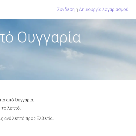
Σύνδεση
ή
Δημιουργία λογαριασμού
πό Ουγγαρία
τία από Ουγγαρία.
¢ το λεπτό.
ς ανά λεπτό προς Ελβετία.