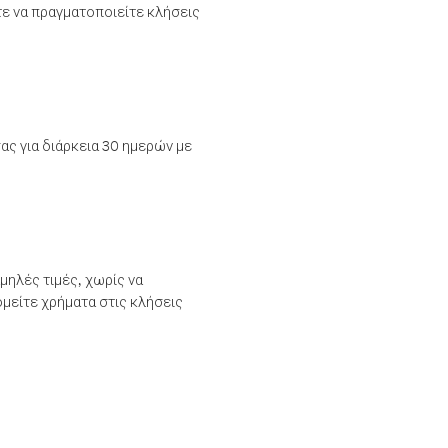
τε να πραγματοποιείτε κλήσεις
ας για διάρκεια 30 ημερών με
μηλές τιμές, χωρίς να
μείτε χρήματα στις κλήσεις