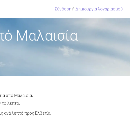
Σύνδεση
ή
Δημιουργία λογαριασμού
πό Μαλαισία
τία από Μαλαισία.
¢ το λεπτό.
ς ανά λεπτό προς Ελβετία.