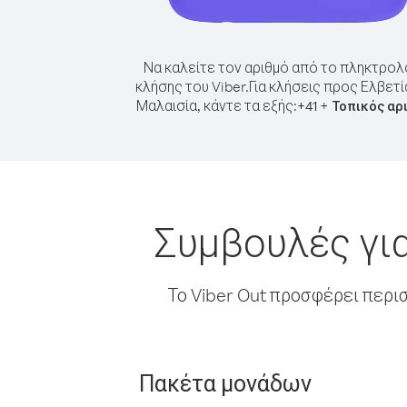
Να καλείτε τον αριθμό από το πληκτρολ
κλήσης του Viber.
Για κλήσεις προς Ελβετί
Μαλαισία, κάντε τα εξής:
+
+
41
Τοπικός αρ
Συμβουλές για
Το Viber Out προσφέρει περι
Πακέτα μονάδων