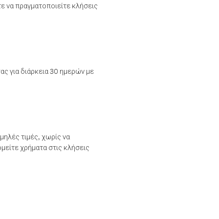
τε να πραγματοποιείτε κλήσεις
ας για διάρκεια 30 ημερών με
μηλές τιμές, χωρίς να
μείτε χρήματα στις κλήσεις