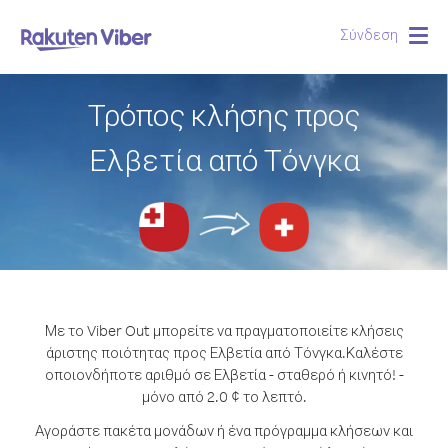
Σύνδεση
Togg
navig
Τρόπος κλήσης προς
Ελβετία από Τόνγκα
Με το Viber Out μπορείτε να πραγματοποιείτε κλήσεις
άριστης ποιότητας προς Ελβετία από Τόνγκα.
Καλέστε
οποιονδήποτε αριθμό σε Ελβετία - σταθερό ή κινητό! -
μόνο από 2.0 ¢ το λεπτό.
Αγοράστε πακέτα μονάδων ή ένα πρόγραμμα κλήσεων και