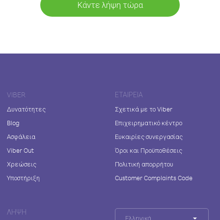
Κάντε λήψη τώρα
VIBER
ΕΤΑΙΡΕΊΑ
Δυνατότητες
Σχετικά με το Viber
Blog
Επιχειρηματικό κέντρο
Ασφάλεια
Ευκαιρίες συνεργασίας
Viber Out
Όροι και Προϋποθέσεις
Χρεώσεις
Πολιτική απορρήτου
Υποστήριξη
Customer Complaints Code
ΛΉΨΗ
Ελληνικά