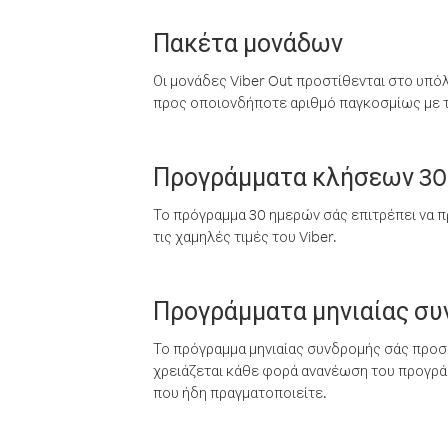
Πακέτα μονάδων
Οι μονάδες Viber Out προστίθενται στο υπό
προς οποιονδήποτε αριθμό παγκοσμίως με τι
Προγράμματα κλήσεων 30
Το πρόγραμμα 30 ημερών σάς επιτρέπει να π
τις χαμηλές τιμές του Viber.
Προγράμματα μηνιαίας σ
Το πρόγραμμα μηνιαίας συνδρομής σάς προσφ
χρειάζεται κάθε φορά ανανέωση του προγράμ
που ήδη πραγματοποιείτε.