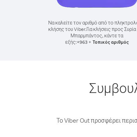
Να καλείτε τον αριθμό από το πληκτρολ
κλήσης του Viber.
Για κλήσεις προς Συρία
Μπαρμπάντος, κάντε τα
εξής:
+
+
963
Τοπικός αριθμός
Συμβουλ
Το Viber Out προσφέρει περι