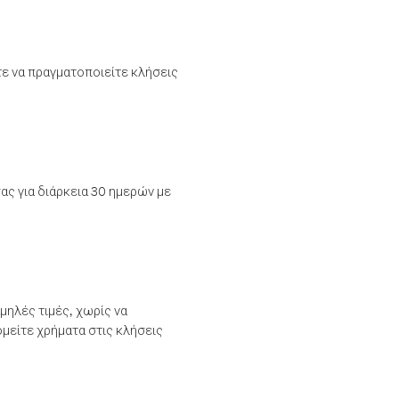
τε να πραγματοποιείτε κλήσεις
ας για διάρκεια 30 ημερών με
μηλές τιμές, χωρίς να
μείτε χρήματα στις κλήσεις