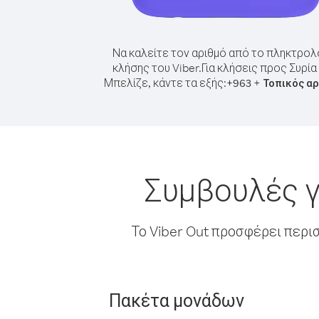
Να καλείτε τον αριθμό από το πληκτρολ
κλήσης του Viber.
Για κλήσεις προς Συρία
Μπελίζε, κάντε τα εξής:
+
+
963
Τοπικός α
Συμβουλές γ
Το Viber Out προσφέρει περι
Πακέτα μονάδων