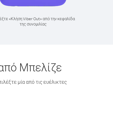
έξτε «Κλήση Viber Out» από την κεφαλίδα
της συνομιλίας
 από Μπελίζε
ιλέξτε μία από τις ευέλικτες