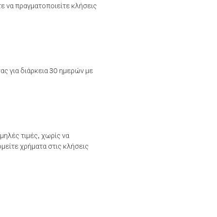
τε να πραγματοποιείτε κλήσεις
ας για διάρκεια 30 ημερών με
μηλές τιμές, χωρίς να
μείτε χρήματα στις κλήσεις