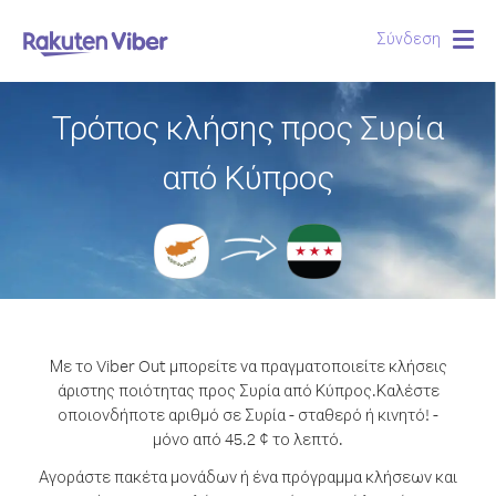
Σύνδεση
Togg
navig
Τρόπος κλήσης προς Συρία
από Κύπρος
Με το Viber Out μπορείτε να πραγματοποιείτε κλήσεις
άριστης ποιότητας προς Συρία από Κύπρος.
Καλέστε
οποιονδήποτε αριθμό σε Συρία - σταθερό ή κινητό! -
μόνο από 45.2 ¢ το λεπτό.
Αγοράστε πακέτα μονάδων ή ένα πρόγραμμα κλήσεων και