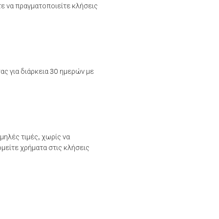
τε να πραγματοποιείτε κλήσεις
ας για διάρκεια 30 ημερών με
μηλές τιμές, χωρίς να
μείτε χρήματα στις κλήσεις