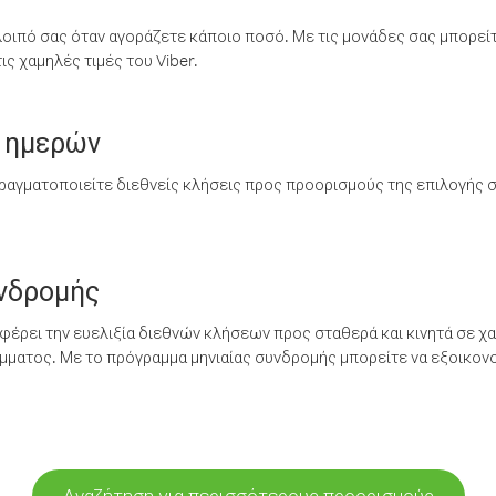
λοιπό σας όταν αγοράζετε κάποιο ποσό. Με τις μονάδες σας μπορεί
ς χαμηλές τιμές του Viber.
 ημερών
ραγματοποιείτε διεθνείς κλήσεις προς προορισμούς της επιλογής σ
υνδρομής
έρει την ευελιξία διεθνών κλήσεων προς σταθερά και κινητά σε χα
ματος. Με το πρόγραμμα μηνιαίας συνδρομής μπορείτε να εξοικονο
Αναζήτηση για περισσότερους προορισμούς