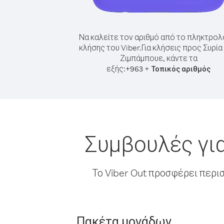
Να καλείτε τον αριθμό από το πληκτρολ
κλήσης του Viber.
Για κλήσεις προς Συρία
Ζιμπάμπουε, κάντε τα
εξής:
+
+
963
Τοπικός αριθμός
Συμβουλές για
Το Viber Out προσφέρει περι
Πακέτα μονάδων