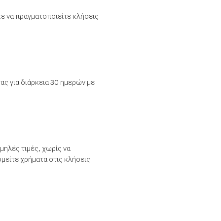
τε να πραγματοποιείτε κλήσεις
ας για διάρκεια 30 ημερών με
μηλές τιμές, χωρίς να
μείτε χρήματα στις κλήσεις