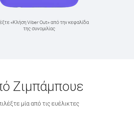
έξτε «Κλήση Viber Out» από την κεφαλίδα
της συνομιλίας
από Ζιμπάμπουε
ιλέξτε μία από τις ευέλικτες