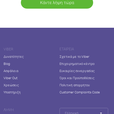
Κάντε λήψη τώρα
VIBER
ΕΤΑΙΡΕΊΑ
Δυνατότητες
Σχετικά με το Viber
Blog
Επιχειρηματικό κέντρο
Ασφάλεια
Ευκαιρίες συνεργασίας
Viber Out
Όροι και Προϋποθέσεις
Χρεώσεις
Πολιτική απορρήτου
Υποστήριξη
Customer Complaints Code
ΛΉΨΗ
Ελληνικά