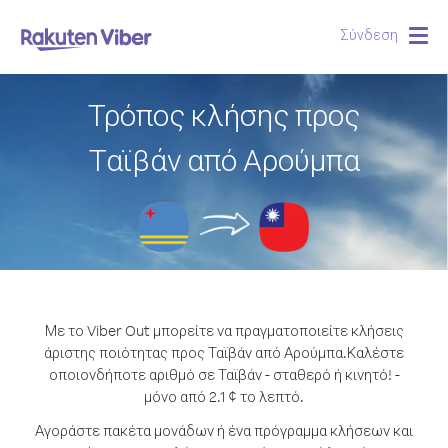
Σύνδεση
Togg
navig
Τρόπος κλήσης προς
Ταϊβάν από Αρούμπα
Με το Viber Out μπορείτε να πραγματοποιείτε κλήσεις
άριστης ποιότητας προς Ταϊβάν από Αρούμπα.
Καλέστε
οποιονδήποτε αριθμό σε Ταϊβάν - σταθερό ή κινητό! -
μόνο από 2.1 ¢ το λεπτό.
Αγοράστε πακέτα μονάδων ή ένα πρόγραμμα κλήσεων και