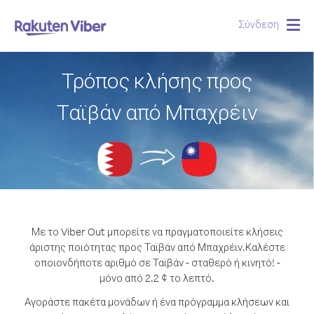
Σύνδεση
Togg
navig
Τρόπος κλήσης προς
Ταϊβάν από Μπαχρέιν
Με το Viber Out μπορείτε να πραγματοποιείτε κλήσεις
άριστης ποιότητας προς Ταϊβάν από Μπαχρέιν.
Καλέστε
οποιονδήποτε αριθμό σε Ταϊβάν - σταθερό ή κινητό! -
μόνο από 2.2 ¢ το λεπτό.
Αγοράστε πακέτα μονάδων ή ένα πρόγραμμα κλήσεων και