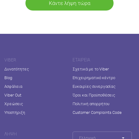
Κάντε λήψη τώρα
VIBER
ΕΤΑΙΡΕΊΑ
Δυνατότητες
Σχετικά με το Viber
Blog
Επιχειρηματικό κέντρο
Ασφάλεια
Ευκαιρίες συνεργασίας
Viber Out
Όροι και Προϋποθέσεις
Χρεώσεις
Πολιτική απορρήτου
Υποστήριξη
Customer Complaints Code
ΛΉΨΗ
Ελληνικά