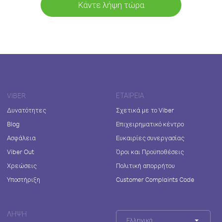
Κάντε λήψη τώρα
VIBER
ΕΤΑΙΡΕΊΑ
Δυνατότητες
Σχετικά με το Viber
Blog
Επιχειρηματικό κέντρο
Ασφάλεια
Ευκαιρίες συνεργασίας
Viber Out
Όροι και Προϋποθέσεις
Χρεώσεις
Πολιτική απορρήτου
Υποστήριξη
Customer Complaints Code
ΛΉΨΗ
Ελληνικά