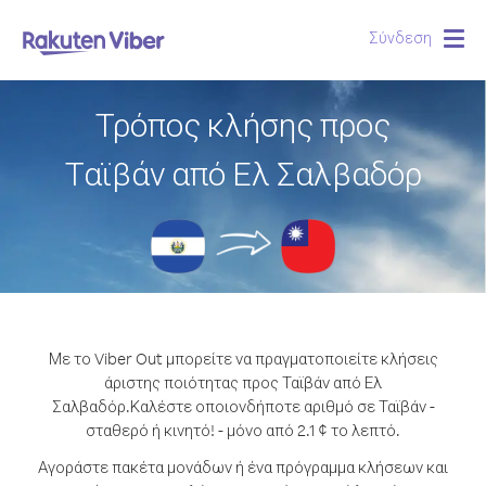
Σύνδεση
Togg
navig
Τρόπος κλήσης προς
Ταϊβάν από Ελ Σαλβαδόρ
Με το Viber Out μπορείτε να πραγματοποιείτε κλήσεις
άριστης ποιότητας προς Ταϊβάν από Ελ
Σαλβαδόρ.
Καλέστε οποιονδήποτε αριθμό σε Ταϊβάν -
σταθερό ή κινητό! - μόνο από 2.1 ¢ το λεπτό.
Αγοράστε πακέτα μονάδων ή ένα πρόγραμμα κλήσεων και