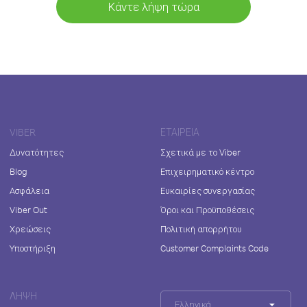
Κάντε λήψη τώρα
VIBER
ΕΤΑΙΡΕΊΑ
Δυνατότητες
Σχετικά με το Viber
Blog
Επιχειρηματικό κέντρο
Ασφάλεια
Ευκαιρίες συνεργασίας
Viber Out
Όροι και Προϋποθέσεις
Χρεώσεις
Πολιτική απορρήτου
Υποστήριξη
Customer Complaints Code
ΛΉΨΗ
Ελληνικά