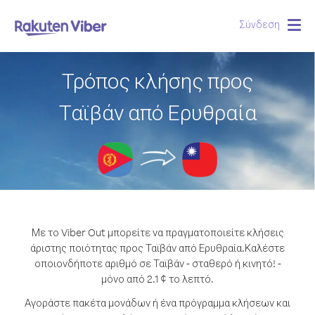
Σύνδεση
Togg
navig
Τρόπος κλήσης προς
Ταϊβάν από Ερυθραία
Με το Viber Out μπορείτε να πραγματοποιείτε κλήσεις
άριστης ποιότητας προς Ταϊβάν από Ερυθραία.
Καλέστε
οποιονδήποτε αριθμό σε Ταϊβάν - σταθερό ή κινητό! -
μόνο από 2.1 ¢ το λεπτό.
Αγοράστε πακέτα μονάδων ή ένα πρόγραμμα κλήσεων και