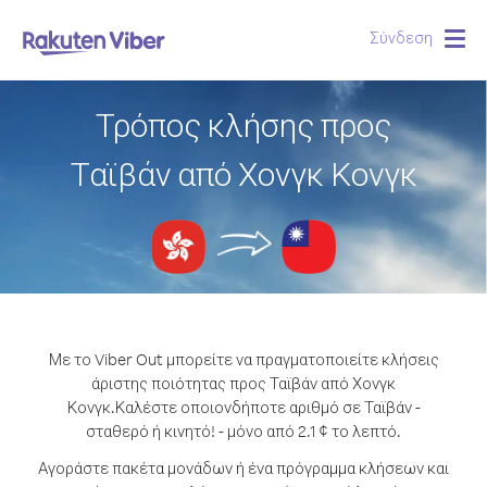
Σύνδεση
Togg
navig
Τρόπος κλήσης προς
Ταϊβάν από Χονγκ Κονγκ
Με το Viber Out μπορείτε να πραγματοποιείτε κλήσεις
άριστης ποιότητας προς Ταϊβάν από Χονγκ
Κονγκ.
Καλέστε οποιονδήποτε αριθμό σε Ταϊβάν -
σταθερό ή κινητό! - μόνο από 2.1 ¢ το λεπτό.
Αγοράστε πακέτα μονάδων ή ένα πρόγραμμα κλήσεων και