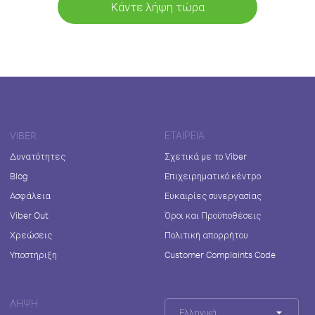
Κάντε λήψη τώρα
VIBER
ΕΤΑΙΡΕΊΑ
Δυνατότητες
Σχετικά με το Viber
Blog
Επιχειρηματικό κέντρο
Ασφάλεια
Ευκαιρίες συνεργασίας
Viber Out
Όροι και Προϋποθέσεις
Χρεώσεις
Πολιτική απορρήτου
Υποστήριξη
Customer Complaints Code
ΛΉΨΗ
Ελληνικά