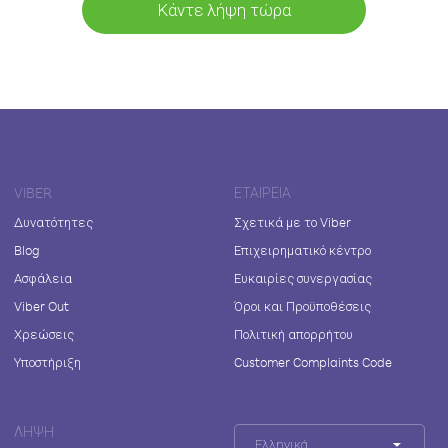
Κάντε λήψη τώρα
VIBER
ΕΤΑΙΡΕΊΑ
Δυνατότητες
Σχετικά με το Viber
Blog
Επιχειρηματικό κέντρο
Ασφάλεια
Ευκαιρίες συνεργασίας
Viber Out
Όροι και Προϋποθέσεις
Χρεώσεις
Πολιτική απορρήτου
Υποστήριξη
Customer Complaints Code
ΛΉΨΗ
Ελληνικά