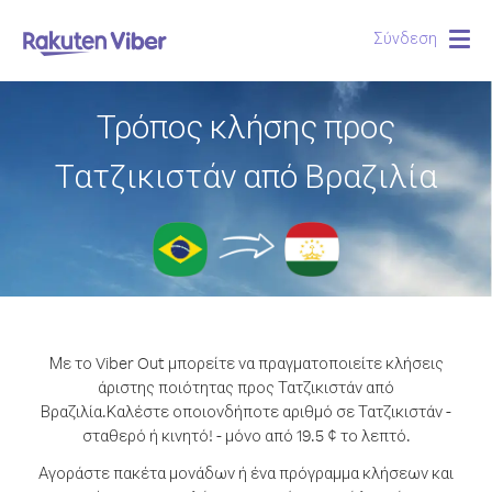
Σύνδεση
Togg
navig
Τρόπος κλήσης προς
Τατζικιστάν από Βραζιλία
Με το Viber Out μπορείτε να πραγματοποιείτε κλήσεις
άριστης ποιότητας προς Τατζικιστάν από
Βραζιλία.
Καλέστε οποιονδήποτε αριθμό σε Τατζικιστάν -
σταθερό ή κινητό! - μόνο από 19.5 ¢ το λεπτό.
Αγοράστε πακέτα μονάδων ή ένα πρόγραμμα κλήσεων και