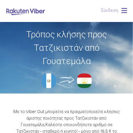
Σύνδεση
Togg
navig
Τρόπος κλήσης προς
Τατζικιστάν από
Γουατεμάλα
Με το Viber Out μπορείτε να πραγματοποιείτε κλήσεις
άριστης ποιότητας προς Τατζικιστάν από
Γουατεμάλα.
Καλέστε οποιονδήποτε αριθμό σε
Τατζικιστάν - σταθερό ή κινητό! - μόνο από 19.5 ¢ το