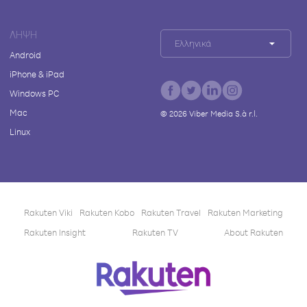
ΛΉΨΗ
Ελληνικά
Android
iPhone & iPad
Windows PC
Mac
©
2026
Viber Media S.à r.l.
Linux
Rakuten Viki
Rakuten Kobo
Rakuten Travel
Rakuten Marketing
Rakuten Insight
Rakuten TV
About Rakuten