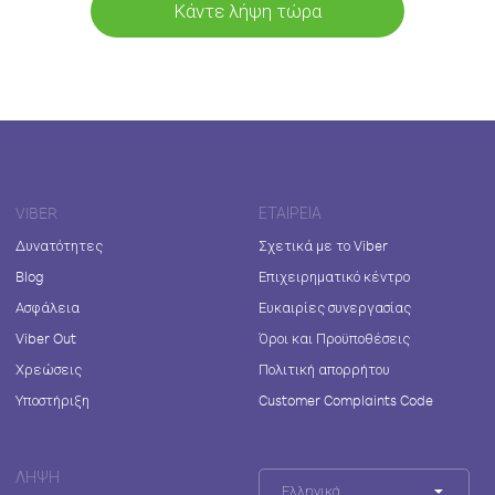
Κάντε λήψη τώρα
VIBER
ΕΤΑΙΡΕΊΑ
Δυνατότητες
Σχετικά με το Viber
Blog
Επιχειρηματικό κέντρο
Ασφάλεια
Ευκαιρίες συνεργασίας
Viber Out
Όροι και Προϋποθέσεις
Χρεώσεις
Πολιτική απορρήτου
Υποστήριξη
Customer Complaints Code
ΛΉΨΗ
Ελληνικά