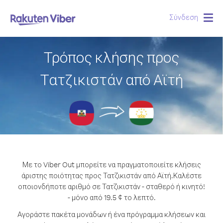
Σύνδεση
Togg
navig
Τρόπος κλήσης προς
Τατζικιστάν από Αϊτή
Με το Viber Out μπορείτε να πραγματοποιείτε κλήσεις
άριστης ποιότητας προς Τατζικιστάν από Αϊτή.
Καλέστε
οποιονδήποτε αριθμό σε Τατζικιστάν - σταθερό ή κινητό!
- μόνο από 19.5 ¢ το λεπτό.
Αγοράστε πακέτα μονάδων ή ένα πρόγραμμα κλήσεων και