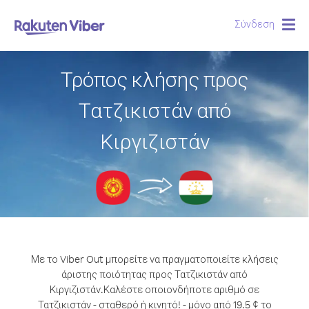
Σύνδεση
Togg
navig
Τρόπος κλήσης προς
Τατζικιστάν από
Κιργιζιστάν
Με το Viber Out μπορείτε να πραγματοποιείτε κλήσεις
άριστης ποιότητας προς Τατζικιστάν από
Κιργιζιστάν.
Καλέστε οποιονδήποτε αριθμό σε
Τατζικιστάν - σταθερό ή κινητό! - μόνο από 19.5 ¢ το