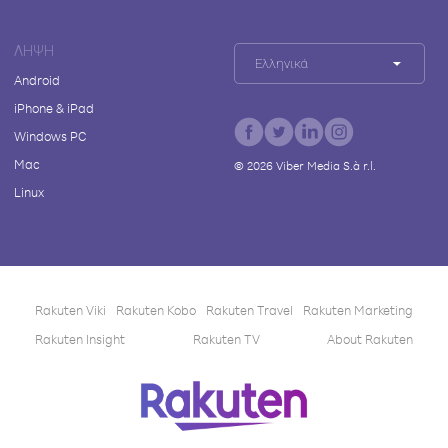
ΛΉΨΗ
Ελληνικά
Android
iPhone & iPad
Windows PC
Mac
©
2026
Viber Media S.à r.l.
Linux
Rakuten Viki
Rakuten Kobo
Rakuten Travel
Rakuten Marketing
Rakuten Insight
Rakuten TV
About Rakuten