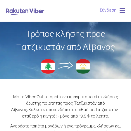
Σύνδεση
Togg
navig
Τρόπος κλήσης προς
Τατζικιστάν από Λίβανος
Με το Viber Out μπορείτε να πραγματοποιείτε κλήσεις
άριστης ποιότητας προς Τατζικιστάν από
Λίβανος.
Καλέστε οποιονδήποτε αριθμό σε Τατζικιστάν -
σταθερό ή κινητό! - μόνο από 19.5 ¢ το λεπτό.
Αγοράστε πακέτα μονάδων ή ένα πρόγραμμα κλήσεων και