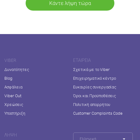
Κάντε λήψη τώρα
VIBER
ΕΤΑΙΡΕΊΑ
Δυνατότητες
Σχετικά με το Viber
Blog
Επιχειρηματικό κέντρο
Ασφάλεια
Ευκαιρίες συνεργασίας
Viber Out
Όροι και Προϋποθέσεις
Χρεώσεις
Πολιτική απορρήτου
Υποστήριξη
Customer Complaints Code
ΛΉΨΗ
Ελληνικά