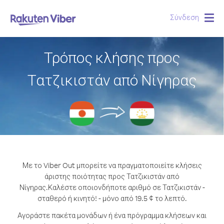
Σύνδεση
Togg
navig
Τρόπος κλήσης προς
Τατζικιστάν από Νίγηρας
Με το Viber Out μπορείτε να πραγματοποιείτε κλήσεις
άριστης ποιότητας προς Τατζικιστάν από
Νίγηρας.
Καλέστε οποιονδήποτε αριθμό σε Τατζικιστάν -
σταθερό ή κινητό! - μόνο από 19.5 ¢ το λεπτό.
Αγοράστε πακέτα μονάδων ή ένα πρόγραμμα κλήσεων και