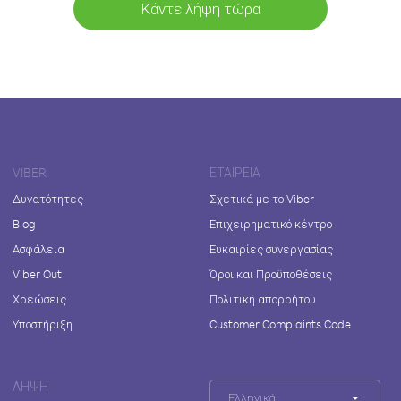
Κάντε λήψη τώρα
VIBER
ΕΤΑΙΡΕΊΑ
Δυνατότητες
Σχετικά με το Viber
Blog
Επιχειρηματικό κέντρο
Ασφάλεια
Ευκαιρίες συνεργασίας
Viber Out
Όροι και Προϋποθέσεις
Χρεώσεις
Πολιτική απορρήτου
Υποστήριξη
Customer Complaints Code
ΛΉΨΗ
Ελληνικά