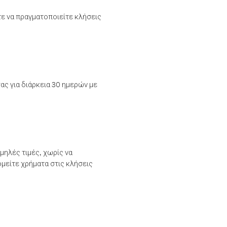
τε να πραγματοποιείτε κλήσεις
ας για διάρκεια 30 ημερών με
μηλές τιμές, χωρίς να
μείτε χρήματα στις κλήσεις