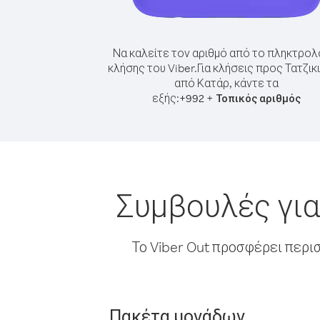
Να καλείτε τον αριθμό από το πληκτρολ
κλήσης του Viber.
Για κλήσεις προς Τατζικ
από Κατάρ, κάντε τα
εξής:
+
+
992
Τοπικός αριθμός
Συμβουλές για
Το Viber Out προσφέρει περι
Πακέτα μονάδων