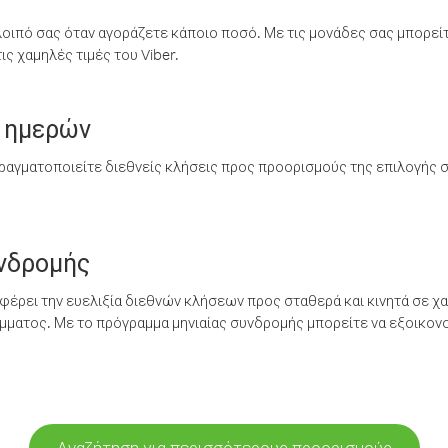
λοιπό σας όταν αγοράζετε κάποιο ποσό. Με τις μονάδες σας μπορεί
ς χαμηλές τιμές του Viber.
 ημερών
ραγματοποιείτε διεθνείς κλήσεις προς προορισμούς της επιλογής σ
υνδρομής
έρει την ευελιξία διεθνών κλήσεων προς σταθερά και κινητά σε χα
ματος. Με το πρόγραμμα μηνιαίας συνδρομής μπορείτε να εξοικονο
Αναζήτηση για περισσότερους προορισμούς