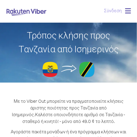
Σύνδεση
Togg
navig
Τρόπος κλήσης προς
Τανζανία από Ισημερινός
Με το Viber Out μπορείτε να πραγματοποιείτε κλήσεις
άριστης ποιότητας προς Τανζανία από
Ισημερινός.
Καλέστε οποιονδήποτε αριθμό σε Τανζανία -
σταθερό ή κινητό! - μόνο από 49.0 ¢ το λεπτό.
Αγοράστε πακέτα μονάδων ή ένα πρόγραμμα κλήσεων και