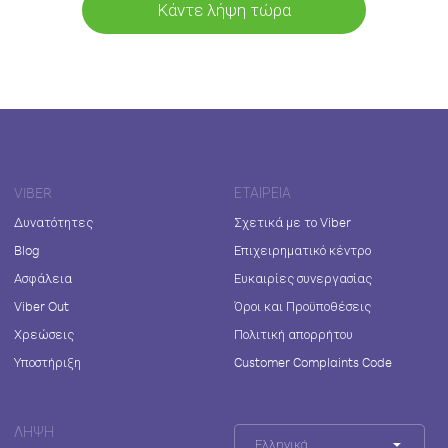
Κάντε λήψη τώρα
VIBER
ΕΤΑΙΡΕΊΑ
Δυνατότητες
Σχετικά με το Viber
Blog
Επιχειρηματικό κέντρο
Ασφάλεια
Ευκαιρίες συνεργασίας
Viber Out
Όροι και Προϋποθέσεις
Χρεώσεις
Πολιτική απορρήτου
Υποστήριξη
Customer Complaints Code
ΛΉΨΗ
Ελληνικά