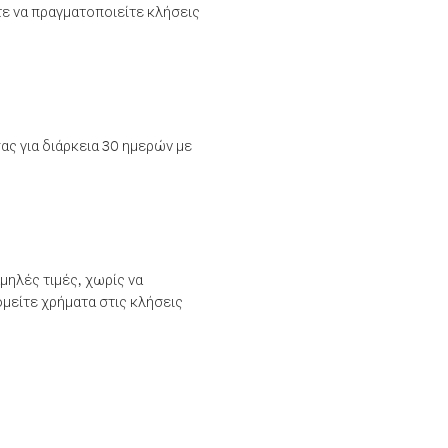
τε να πραγματοποιείτε κλήσεις
ας για διάρκεια 30 ημερών με
μηλές τιμές, χωρίς να
μείτε χρήματα στις κλήσεις