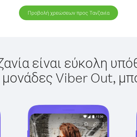
Προβολή χρεώσεων προς Τανζανία
ζανία είναι εύκολη υπόθ
 μονάδες Viber Out, μπ