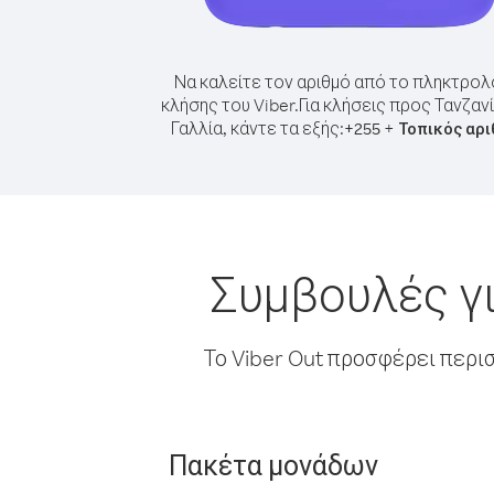
Να καλείτε τον αριθμό από το πληκτρολ
κλήσης του Viber.
Για κλήσεις προς Τανζαν
Γαλλία, κάντε τα εξής:
+
+
255
Τοπικός αρι
Συμβουλές γι
Το Viber Out προσφέρει περι
Πακέτα μονάδων