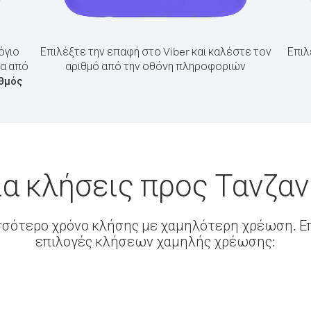
όγιο
Επιλέξτε την επαφή στο Viber και καλέστε τον
Επιλ
ία από
αριθμό από την οθόνη πληροφοριών
θμός
α κλήσεις προς Τανζαν
σσότερο χρόνο κλήσης με χαμηλότερη χρέωση. Επ
επιλογές κλήσεων χαμηλής χρέωσης: