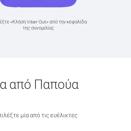
έξτε «Κλήση Viber Out» από την κεφαλίδα
της συνομιλίας
ία από Παπούα
ιλέξτε μία από τις ευέλικτες