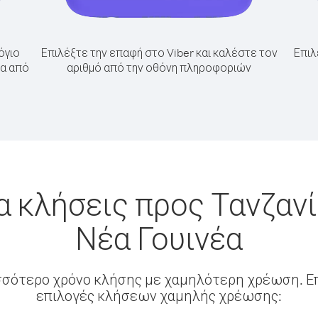
όγιο
Επιλέξτε την επαφή στο Viber και καλέστε τον
Επιλ
ία από
αριθμό από την οθόνη πληροφοριών
α κλήσεις προς Τανζαν
Νέα Γουινέα
σσότερο χρόνο κλήσης με χαμηλότερη χρέωση. Επ
επιλογές κλήσεων χαμηλής χρέωσης: