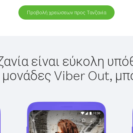
Προβολή χρεώσεων προς Τανζανία
ζανία είναι εύκολη υπόθ
 μονάδες Viber Out, μπ