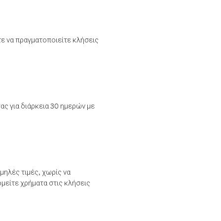
τε να πραγματοποιείτε κλήσεις
ας για διάρκεια 30 ημερών με
μηλές τιμές, χωρίς να
μείτε χρήματα στις κλήσεις