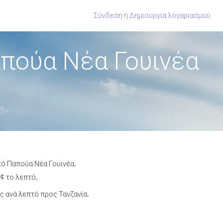
Σύνδεση
ή
Δημιουργία λογαριασμού
απούα Νέα Γουινέα
πό Παπούα Νέα Γουινέα.
 ¢ το λεπτό.
 ανά λεπτό προς Τανζανία.