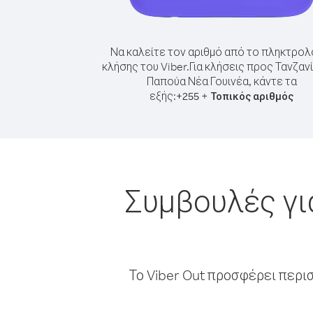
Να καλείτε τον αριθμό από το πληκτρολ
κλήσης του Viber.
Για κλήσεις προς Τανζαν
Παπούα Νέα Γουινέα, κάντε τα
εξής:
+
+
255
Τοπικός αριθμός
Συμβουλές γι
Το Viber Out προσφέρει περι