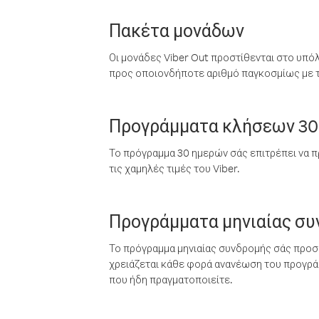
Πακέτα μονάδων
Οι μονάδες Viber Out προστίθενται στο υπό
προς οποιονδήποτε αριθμό παγκοσμίως με τι
Προγράμματα κλήσεων 30
Το πρόγραμμα 30 ημερών σάς επιτρέπει να π
τις χαμηλές τιμές του Viber.
Προγράμματα μηνιαίας σ
Το πρόγραμμα μηνιαίας συνδρομής σάς προσφ
χρειάζεται κάθε φορά ανανέωση του προγράμ
που ήδη πραγματοποιείτε.