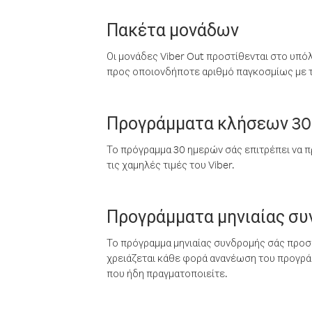
Πακέτα μονάδων
Οι μονάδες Viber Out προστίθενται στο υπό
προς οποιονδήποτε αριθμό παγκοσμίως με τι
Προγράμματα κλήσεων 30
Το πρόγραμμα 30 ημερών σάς επιτρέπει να π
τις χαμηλές τιμές του Viber.
Προγράμματα μηνιαίας σ
Το πρόγραμμα μηνιαίας συνδρομής σάς προσφ
χρειάζεται κάθε φορά ανανέωση του προγράμ
που ήδη πραγματοποιείτε.