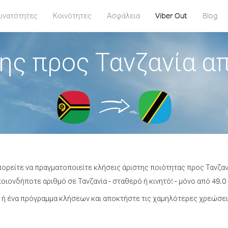
υνατότητες
Κοινότητες
Ασφάλεια
Viber Out
Blog
ης προς Τανζανία α
πορείτε να πραγματοποιείτε κλήσεις άριστης ποιότητας προς Τανζα
ιονδήποτε αριθμό σε Τανζανία - σταθερό ή κινητό! - μόνο από 49.0
ή ένα πρόγραμμα κλήσεων και αποκτήστε τις χαμηλότερες χρεώσεις