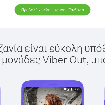
Προβολή χρεώσεων προς Τανζανία
ζανία είναι εύκολη υπόθ
 μονάδες Viber Out, μπ