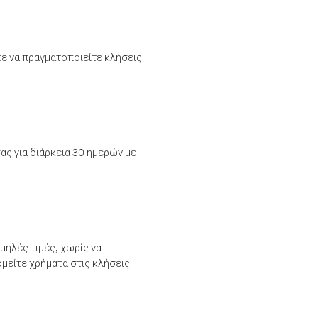
τε να πραγματοποιείτε κλήσεις
ας για διάρκεια 30 ημερών με
μηλές τιμές, χωρίς να
μείτε χρήματα στις κλήσεις