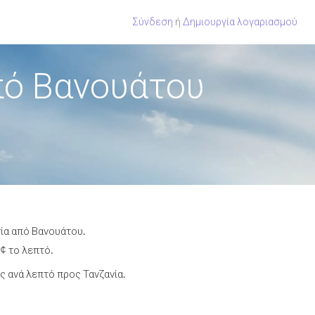
Σύνδεση
ή
Δημιουργία λογαριασμού
πό Βανουάτου
νία από Βανουάτου.
 ¢ το λεπτό.
 ανά λεπτό προς Τανζανία.