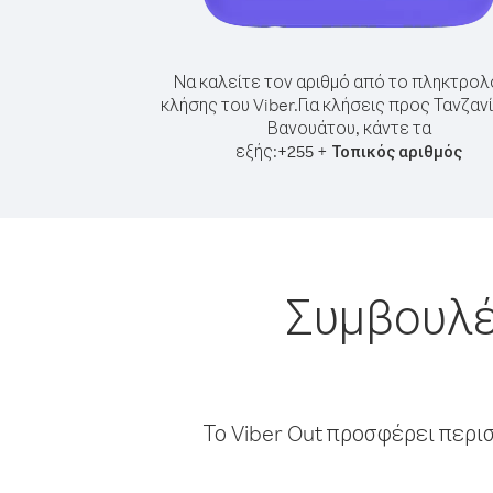
Να καλείτε τον αριθμό από το πληκτρολ
κλήσης του Viber.
Για κλήσεις προς Τανζαν
Βανουάτου, κάντε τα
εξής:
+
+
255
Τοπικός αριθμός
Συμβουλέ
Το Viber Out προσφέρει περι