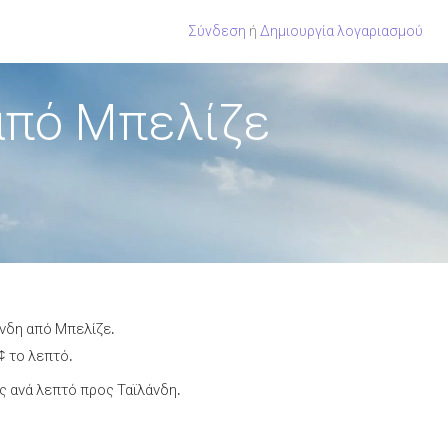
Σύνδεση
ή
Δημιουργία λογαριασμού
από Μπελίζε
άνδη από Μπελίζε.
¢ το λεπτό.
 ανά λεπτό προς Ταϊλάνδη.