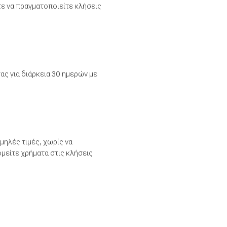
τε να πραγματοποιείτε κλήσεις
ας για διάρκεια 30 ημερών με
μηλές τιμές, χωρίς να
μείτε χρήματα στις κλήσεις