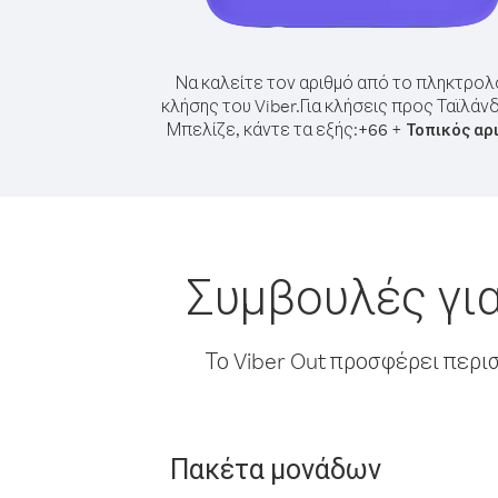
Να καλείτε τον αριθμό από το πληκτρολ
κλήσης του Viber.
Για κλήσεις προς Ταϊλάν
Μπελίζε, κάντε τα εξής:
+
+
66
Τοπικός αρ
Συμβουλές για
Το Viber Out προσφέρει περι
Πακέτα μονάδων