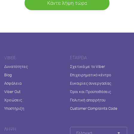
Κάντε λήψη τώρα
VIBER
ΕΤΑΙΡΕΊΑ
Δυνατότητες
Σχετικά με το Viber
Blog
Επιχειρηματικό κέντρο
Ασφάλεια
Ευκαιρίες συνεργασίας
Viber Out
Όροι και Προϋποθέσεις
Χρεώσεις
Πολιτική απορρήτου
Υποστήριξη
Customer Complaints Code
ΛΉΨΗ
Ελληνικά