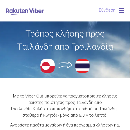
Σύνδεση
Togg
navig
Τρόπος κλήσης προς
Ταϊλάνδη από Γροιλανδία
Με το Viber Out μπορείτε να πραγματοποιείτε κλήσεις
άριστης ποιότητας προς Ταϊλάνδη από
Γροιλανδία.
Καλέστε οποιονδήποτε αριθμό σε Ταϊλάνδη -
σταθερό ή κινητό! - μόνο από 5.3 ¢ το λεπτό.
Αγοράστε πακέτα μονάδων ή ένα πρόγραμμα κλήσεων και