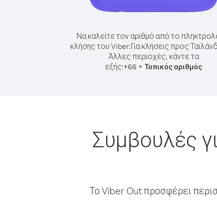
Να καλείτε τον αριθμό από το πληκτρολ
κλήσης του Viber.
Για κλήσεις προς Ταϊλάν
Άλλες περιοχές, κάντε τα
εξής:
+
+
66
Τοπικός αριθμός
Συμβουλές γι
Το Viber Out προσφέρει περι