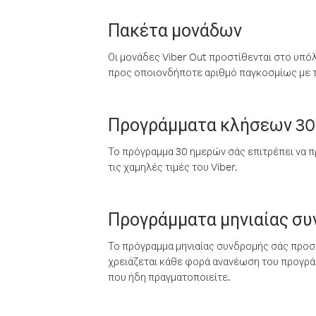
Πακέτα μονάδων
Οι μονάδες Viber Out προστίθενται στο υπό
προς οποιονδήποτε αριθμό παγκοσμίως με τι
Προγράμματα κλήσεων 30
Το πρόγραμμα 30 ημερών σάς επιτρέπει να π
τις χαμηλές τιμές του Viber.
Προγράμματα μηνιαίας σ
Το πρόγραμμα μηνιαίας συνδρομής σάς προσφ
χρειάζεται κάθε φορά ανανέωση του προγράμ
που ήδη πραγματοποιείτε.