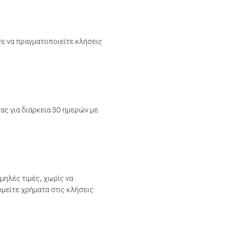
τε να πραγματοποιείτε κλήσεις
ας για διάρκεια 30 ημερών με
μηλές τιμές, χωρίς να
μείτε χρήματα στις κλήσεις