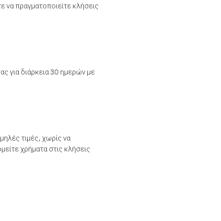
τε να πραγματοποιείτε κλήσεις
ας για διάρκεια 30 ημερών με
μηλές τιμές, χωρίς να
μείτε χρήματα στις κλήσεις