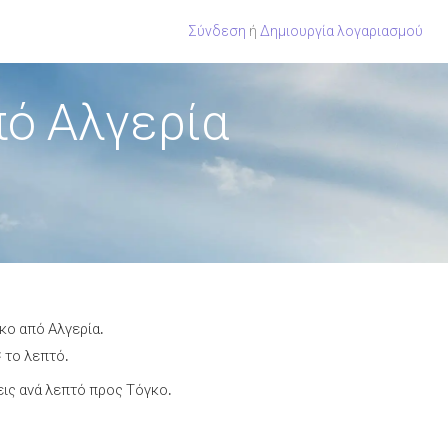
Σύνδεση
ή
Δημιουργία λογαριασμού
πό Αλγερία
κο από Αλγερία.
 το λεπτό.
ις ανά λεπτό προς Τόγκο.