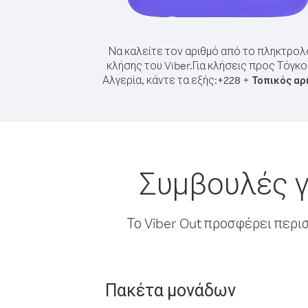
Να καλείτε τον αριθμό από το πληκτρολ
κλήσης του Viber.
Για κλήσεις προς Τόγκ
Αλγερία, κάντε τα εξής:
+
+
228
Τοπικός αρ
Συμβουλές γ
Το Viber Out προσφέρει περι
Πακέτα μονάδων