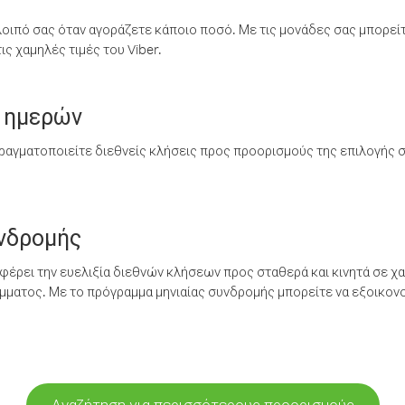
λοιπό σας όταν αγοράζετε κάποιο ποσό. Με τις μονάδες σας μπορεί
ς χαμηλές τιμές του Viber.
 ημερών
ραγματοποιείτε διεθνείς κλήσεις προς προορισμούς της επιλογής σ
υνδρομής
έρει την ευελιξία διεθνών κλήσεων προς σταθερά και κινητά σε χα
ματος. Με το πρόγραμμα μηνιαίας συνδρομής μπορείτε να εξοικονο
Αναζήτηση για περισσότερους προορισμούς