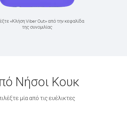
έξτε «Κλήση Viber Out» από την κεφαλίδα
της συνομιλίας
από Νήσοι Κουκ
ιλέξτε μία από τις ευέλικτες