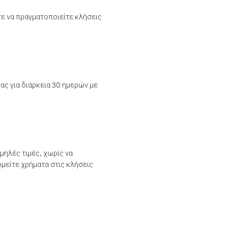
τε να πραγματοποιείτε κλήσεις
ας για διάρκεια 30 ημερών με
μηλές τιμές, χωρίς να
μείτε χρήματα στις κλήσεις