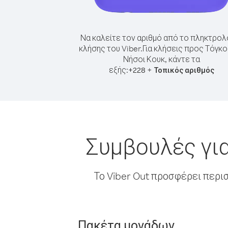
Να καλείτε τον αριθμό από το πληκτρολ
κλήσης του Viber.
Για κλήσεις προς Τόγκ
Νήσοι Κουκ, κάντε τα
εξής:
+
+
228
Τοπικός αριθμός
Συμβουλές για
Το Viber Out προσφέρει περι
Πακέτα μονάδων