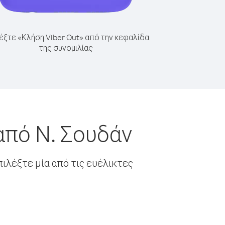
έξτε «Κλήση Viber Out» από την κεφαλίδα
της συνομιλίας
από Ν. Σουδάν
ιλέξτε μία από τις ευέλικτες