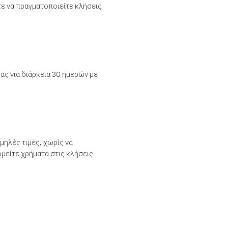
τε να πραγματοποιείτε κλήσεις
ας για διάρκεια 30 ημερών με
μηλές τιμές, χωρίς να
μείτε χρήματα στις κλήσεις