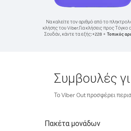
Να καλείτε τον αριθμό από το πληκτρολ
κλήσης του Viber.
Για κλήσεις προς Τόγκο 
Σουδάν, κάντε τα εξής:
+
+
228
Τοπικός αρ
Συμβουλές γι
Το Viber Out προσφέρει περι
Πακέτα μονάδων