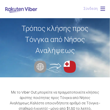
Σύνδεση
Togg
navig
Τρόπος κλήσης προς
Τόνγκα από Νήσος
Αναλήψεως
Με το Viber Out μπορείτε να πραγματοποιείτε κλήσεις
άριστης ποιότητας προς Τόνγκα από Νήσος
Αναλήψεως.
Καλέστε οποιονδήποτε αριθμό σε Τόνγκα -
σταθερό ή κινητό! - μόνο από $1.50 το λεπτό.